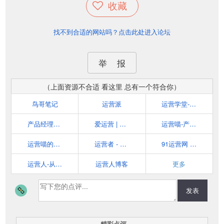
收藏
找不到合适的网站吗？点击此处进入论坛
举 报
（上面资源不合适 看这里 总有一个符合你）
鸟哥笔记
运营派
运营学堂-互联网产品运营知识学习分享网站
产品经理导航|运营导航|设计师导航-阿猫阿狗导航
爱运营 | 网站运营人员学习交流，专注于网站产品运营管理、淘宝运营。用数据分析的方式提高运营者能力。
运营喵-产品运营人员学习园地—互联网顶级产品运营从这里开始
运营喵的世界 - 一只苦逼的产品运营喵，分享产品运营相关知识。
运营者 - 互联网运营人员的起点站！
91运营网 - 分享互联网产品策划,网络营销,移动互联网,电子商务运营干货
运营人-从零开始学运营
运营人博客
更多
发表
精彩点评