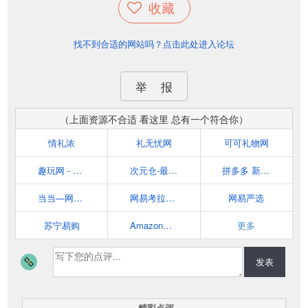
收藏
找不到合适的网站吗？点击此处进入论坛
举 报
（上面资源不合适 看这里 总有一个符合你）
情礼浓
礼无忧网
可可礼物网
趣玩网 - 创意家居、创意礼物、原创设计师、极客数码，一切为了有趣好玩
次元仓-最好玩的二次元周边网站
拼多多 新电商开创者
当当—网上购物中心
网易考拉海购
网易严选
苏宁易购
Amazon亚马逊
更多
发表
精彩点评