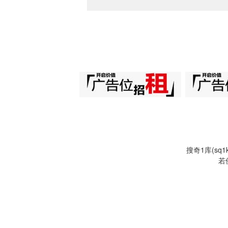
搜奇1库(s
若