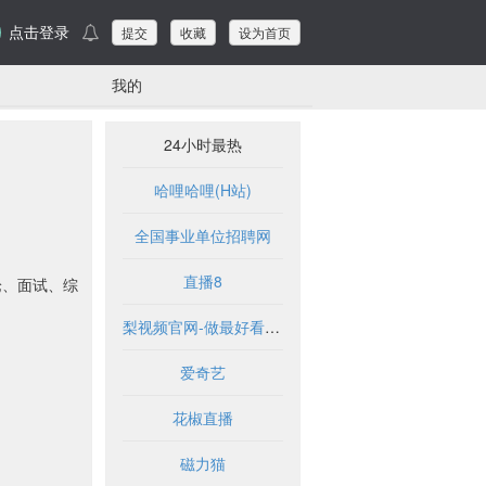
点击登录
提交
收藏
设为首页
我的
24小时最热
哈哩哈哩(H站)
全国事业单位招聘网
直播8
论、面试、综
梨视频官网-做最好看的资讯短视频-Pear Video
爱奇艺
花椒直播
磁力猫