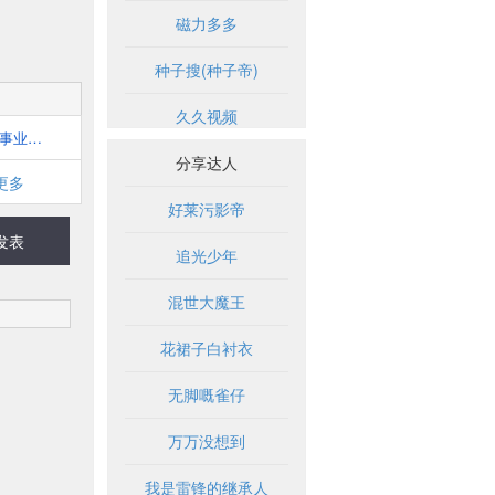
磁力多多
种子搜(种子帝)
久久视频
全国事业单位招聘网
分享达人
更多
好莱污影帝
发表
追光少年
混世大魔王
花裙子白衬衣
无脚嘅雀仔
万万没想到
我是雷锋的继承人