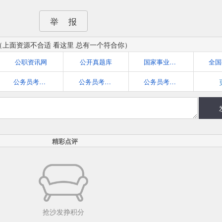
举 报
（上面资源不合适 看这里 总有一个符合你）
公职资讯网
公开真题库
国家事业单位考试网(www.chinasydw.org)
公务员考试资料网
公务员考试信息网-公务员考试报名时间,公务员考试成绩查询
公务员考试在线题库-行测题库-申论题库-公务员考试历年真题-行测真题-申论真题
精彩点评
抢沙发挣积分